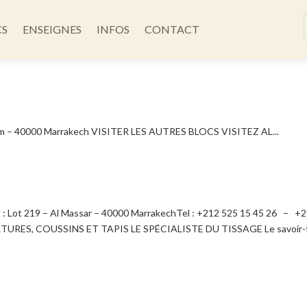
CS
ENSEIGNES
INFOS
CONTACT
m – 40000 Marrakech VISITER LES AUTRES BLOCS VISITEZ AL...
ot 219 – Al Massar – 40000 MarrakechTel : +212 525 15 45 26 – +
TURES, COUSSINS ET TAPIS LE SPÉCIALISTE DU TISSAGE Le savoir-f