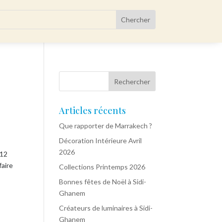
Articles récents
Que rapporter de Marrakech ?
Décoration Intérieure Avril
2026
212
aire
Collections Printemps 2026
Bonnes fêtes de Noël à Sidi-
Ghanem
Créateurs de luminaires à Sidi-
Ghanem