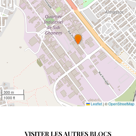
300 m
1000 ft
Leaflet
|
©
OpenStreetMap
VISITER LES AUTRES BLOCS