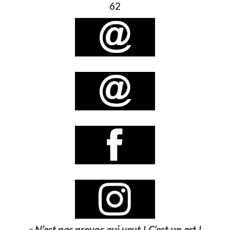
62
« N’est pas provoc qui veut ! C’est un art !