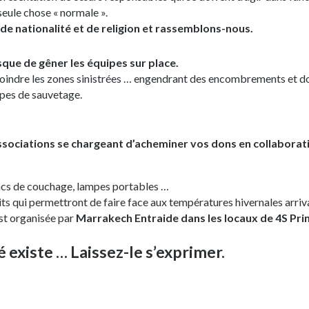
seule chose « normale ».
 de nationalité et de religion et rassemblons-nous.
que de gêner les équipes sur place.
ejoindre les zones sinistrées … engendrant des encombrements et 
ipes de sauvetage.
ssociations se chargeant d’acheminer vos dons en collaborati
sacs de couchage, lampes portables …
its qui permettront de faire face aux températures hivernales arriv
st organisée par
Marrakech Entraide dans les locaux de 4S Pri
é existe … Laissez-le s’exprimer.